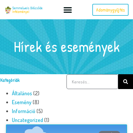
Adománygyűjtés
Hírek és események
Kategóriák
Általános
(2)
Esemény
(8)
Információ
(5)
Uncategorized
(1)