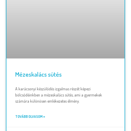
Mézeskalács sütés
A karácsonyi készülődés izgalmas részét képezi
bölcsődéinkben a mézeskalács sütés, ami a gyermekek
számára különösen emlékezetes élmény.
TOVÁBB OLVASOM »