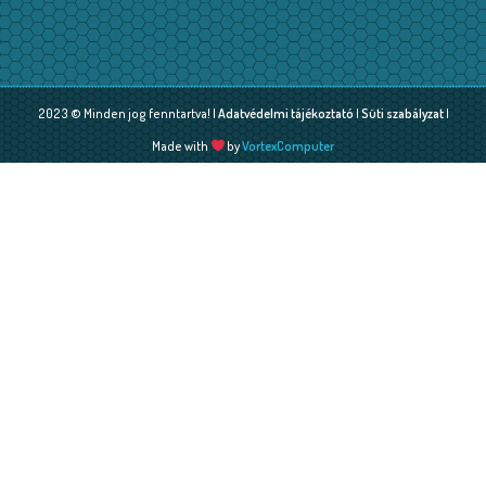
2023 © Minden jog fenntartva! |
Adatvédelmi tájékoztató
|
Süti szabályzat
|
Made with
by
VortexComputer