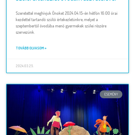
Szeretettel meghívjuk Önoket 2024.04.15-én hétfőn 16:00 órai
kezdettel tartandó szülői értekezletünkre, melyet a
szeptembertől óvodába menő gyermekek szülei részére
szervezünk.
TOVÁBB OLVASOM »
2024.03.25.
ESEMÉNY