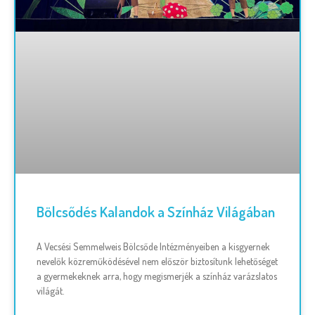
Bölcsődés Kalandok a Színház Világában
A Vecsési Semmelweis Bölcsőde Intézményeiben a kisgyernek
nevelők közreműködésével nem először biztosítunk lehetőséget
a gyermekeknek arra, hogy megismerjék a színház varázslatos
világát.