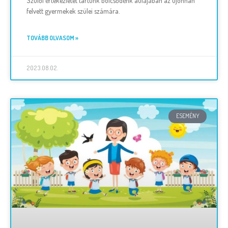
Szülői értekezletet tartunk bölcsődénk aulájában az újonnan
felvett gyermekek szülei számára.
TOVÁBB OLVASOM »
2023.08.02.
ESEMÉNY