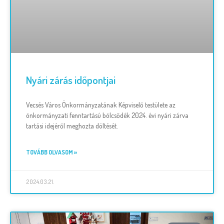
Nyári zárás időpontjai
Vecsés Város Önkormányzatának Képviselő testülete az
önkormányzati fenntartású bölcsődék 2024. évi nyári zárva
tartási idejéről meghozta döltését.
TOVÁBB OLVASOM »
2024.03.21.