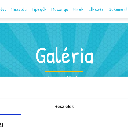
ldal
Mazsola
Tipegők
Mocorgó
Hírek
Étkezés
Dokument
Galéria
Minden, ami fontos
a
Tipegők Galéria
M
Részletek
ál