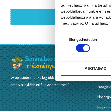
Sütiket használunk a tartal
weboldalforgalmunk elemzésé
weboldalhasználatára vonatk
meg, vagy az Ön által haszná
Hozzájárulás
Elengedhetetlen
kiválasztása
OLDA
Főoldal
MEGTAGAD
Mazsola
„A bölcsődei munka legfőbb forrása a szeretet,
amely a legfőbb értéke az embernek.”
Tipegők
Mocorgó
Hírek