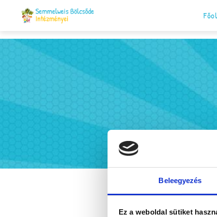
Főo
Mazsola Galéri
Beleegyezés
Ez a weboldal sütiket haszn