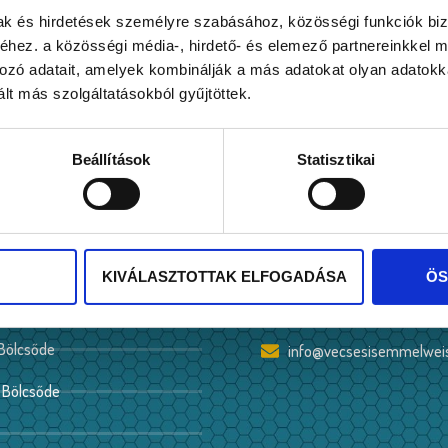
Mocorgó Bölcsőde képekben
mak és hirdetések személyre szabásához, közösségi funkciók biz
hez. a közösségi média-, hirdető- és elemező partnereinkkel 
Mocorgó bölcsőde bejárat
Mocorgó bölcsőde
ozó adatait, amelyek kombinálják a más adatokat olyan adatokka
Mocorgó bölcsőde udvar
Mocorgó bölcsőde udvar
Mocorgó bölcsőde folyosó
lt más szolgáltatásokból gyűjtöttek.
Mocorgó bölcsőde átadó szoba
Mocorgó bölcsőde csoportszoba
Mocorgó bölcsőde folyosó
Beállítások
Statisztikai
LAK
ELÉRHETŐSÉG
2220 Vecsés, Mária utca 1
KIVÁLASZTOTTAK ELFOGADÁSA
ÖS
 Bölcsőde
+36 (29) 350 139
 Bölcsőde
info@vecsesisemmelwei
 Bölcsőde