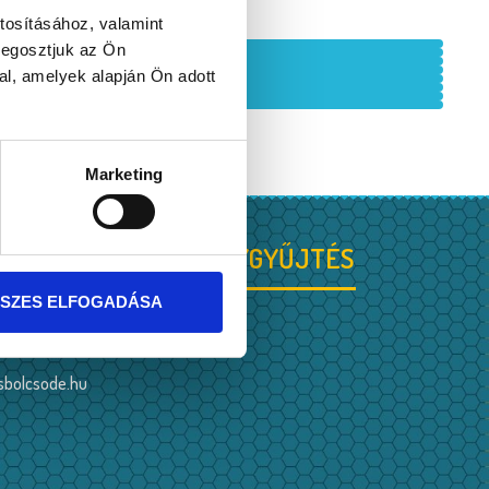
tosításához, valamint
megosztjuk az Ön
l, amelyek alapján Ön adott
Marketing
ADOMÁNYGYŰJTÉS
.
SZES ELFOGADÁSA
sbolcsode.hu