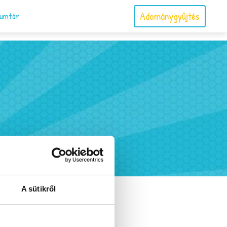
Adománygyűjtés
umtár
ocorgó Galéria
A sütikről