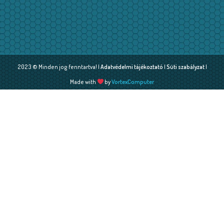
2023 © Minden jog fenntartva! |
Adatvédelmi tájékoztató
|
Süti szabályzat
|
Made with
by
VortexComputer