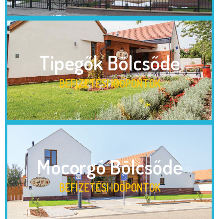
Tipegők Bölcsőde
BEFIZETÉSI IDŐPONTOK
Mocorgó Bölcsőde
BEFIZETÉSI IDŐPONTOK