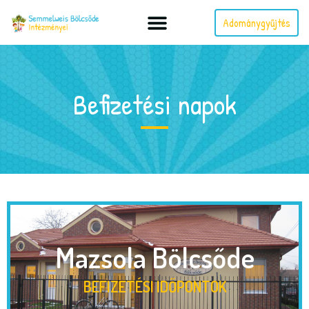
Adománygyűjtés
Befizetési napok
Mazsola Bölcsőde
BEFIZETÉSI IDŐPONTOK