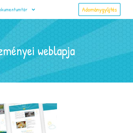
Adománygyűjtés
okumentumtár
zményei weblapja