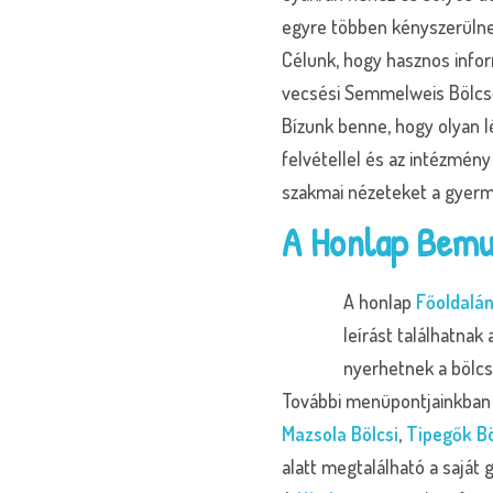
egyre többen kényszerülnek
Célunk, hogy hasznos infor
vecsési Semmelweis Bölcső
Bízunk benne, hogy olyan l
felvétellel és az intézmén
szakmai nézeteket a gyerm
A Honlap Bemu
A honlap
Főoldalá
leírást találhatnak
nyerhetnek a bölcs
További menüpontjainkban r
Mazsola Bölcsi
,
Tipegők Bö
alatt megtalálható a saját g