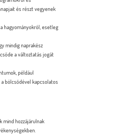
napjait és részt vegyenek
 a hagyományokról, esetleg
így mindig naprakész
csőde a változtatás jogát
ntumok, például
k a bölcsődével kapcsolatos
k mind hozzájárulnak
evékenységekben.