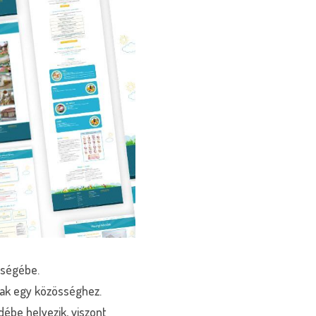
ységébe.
nak egy közösséghez.
ébe helyezik, viszont