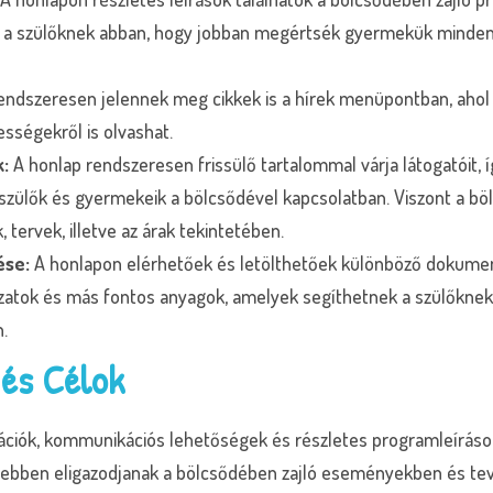
t a szülőknek abban, hogy jobban megértsék gyermekük minden
rendszeresen jelennek meg cikkek is a hírek menüpontban, ahol
ességekről is olvashat.
k:
A honlap rendszeresen frissülő tartalommal várja látogatóit, 
szülők és gyermekeik a bölcsődével kapcsolatban. Viszont a böl
 tervek, illetve az árak tekintetében.
ése:
A honlapon elérhetőek és letölthetőek különböző dokume
kozatok és más fontos anyagok, amelyek segíthetnek a szülőkne
.
 és Célok
mációk, kommunikációs lehetőségek és részletes programleíráso
yebben eligazodjanak a bölcsődében zajló eseményekben és t