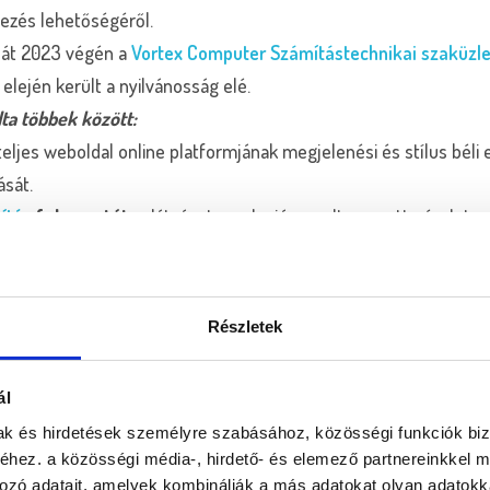
yezés lehetőségéről.
sát 2023 végén a
Vortex Computer Számítástechnikai szaküzlet
elején került a nyilvánosság elé.
ta többek között:
eljes weboldal online platformjának megjelenési és stílus béli
ását.
ítés
folyamatát:
a látványterv alapján az eltervezett, részlete
t:
az oldal SEO beállításait és Google analitikai eszközök integrálá
 tervezéséről, technikai paramétereiről
Részletek
ekedtünk, hogy minden tagintézmény egyedi vonásait kiemeljük
ál
és az egységes megjelenést az oldalon, ezenkívül releváns infor
mak és hirdetések személyre szabásához, közösségi funkciók biz
tagintézménnyel kapcsolatban.
hez. a közösségi média-, hirdető- és elemező partnereinkkel 
omináns szín, ami a megbízhatóságot jelenti. Több mint 72 év m
ozó adatait, amelyek kombinálják a más adatokat olyan adatokka