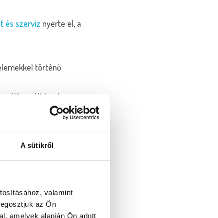
 és szerviz
nyerte el, a
 elemekkel történő
sen átbeszélt honlap
sát is.
A sütikről
 és bemutassuk, miközben
mációkat találjanak az
tosításához, valamint
megosztjuk az Ön
űködéssel a háta mögött,
l, amelyek alapján Ön adott