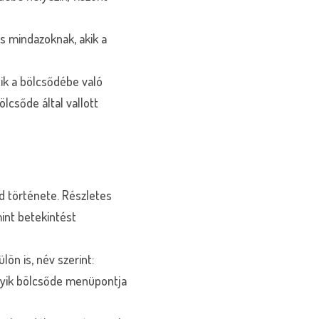
s mindazoknak, akik a
ik a bölcsődébe való
lcsőde által vallott
d története. Részletes
mint betekintést
ön is, név szerint:
gyik bölcsőde menüpontja