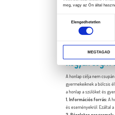
ami tükrözi a bölcsőde hos
meg, vagy az Ön által haszná
A honlap reszponzív, ami a
Hozzájárulás
meg az érdeklődő, az megfe
Elengedhetetlen
kiválasztása
A weboldal kielégíti a Goo
GDPR-nek megfelelően a köt
Amennyiben a részletesebbe
megtalálja a
Vortex Compu
MEGTAGAD
Hogyan segíti 
A honlap célja nem csupán
gyermekeiknek a bölcsis él
a honlap a szülőket és gyer
1. Információs forrás:
A ho
és eseményekről. Ezáltal 
2. Részletes programok: