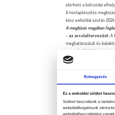
elérhető a bölcsődei elhel
A honlapkészítés megbízá
kész weboldal ezután 2024 
A megbízás magában foglal
–
az arculattervezést:
A t
meghatározását és kialakít
–
a weboldal /
honlapkész
létrehozását
–
a marketingkivitelezés
Néhány szó a honlap
Beleegyezés
A tervezés során arra tör
Ez a weboldal sütiket haszn
fenntartjuk az összhangot 
Sütiket használunk a tartal
érdeklődők minden egyes 
weboldalforgalmunk elemzésé
A színeknél a kék lett a d
weboldalhasználatára vonatk