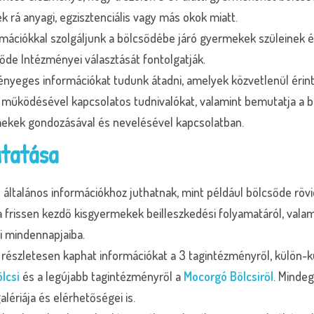
 rá anyagi, egzisztenciális vagy más okok miatt.
mációkkal szolgáljunk a bölcsődébe járó gyermekek szüleinek é
de Intézményei választását fontolgatják.
ényeges információkat tudunk átadni, amelyek közvetlenül érint
y működésével kapcsolatos tudnivalókat, valamint bemutatja a bö
ekek gondozásával és nevelésével kapcsolatban.
tatása
n
általános információkhoz juthatnak, mint például bölcsőde rövi
 a frissen kezdő kisgyermekek beilleszkedési folyamatáról, vala
i mindennapjaiba.
észletesen kaphat információkat a 3 tagintézményről, külön-kül
lcsi
és a legújabb tagintézményről a
Mocorgó Bölcsiről
. Minde
alériája és elérhetőségei is.