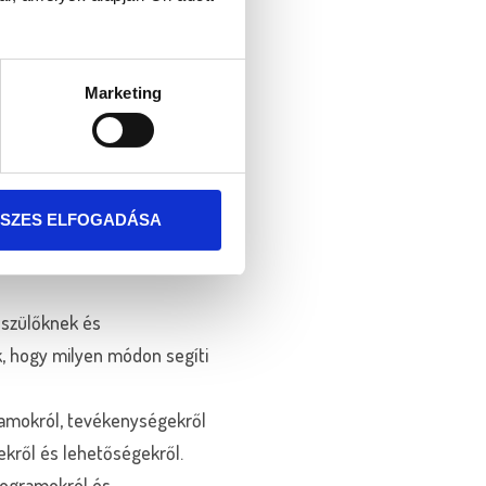
yos számítógépen tekinti
Marketing
lményeit és természetesen a
lálható rajta.
chnikai paraméterek, akkor
SZES ELFOGADÁSA
 szülőknek és
k, hogy milyen módon segíti
ramokról, tevékenységekről
kről és lehetőségekről.
rogramokról és