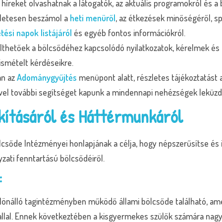
íreket olvashatnak a látogatók, az aktuális programokról és a
letesen beszámol a
heti menüről
, az étkezések minőségéről, sp
tési napok listájáról
és egyéb fontos információkról.
lthetőek a bölcsődéhez kapcsolódó nyilatkozatok, kérelmek és 
ismételt kérdéseikre.
an az
Adománygyűjtés
menüpont alatt, részletes tájékoztatás
vel további segítséget kapunk a mindennapi nehézségek leküz
kításáról és Háttérmunkáról
sőde Intézményei honlapjának a célja, hogy népszerűsítse és 
zati fenntartású bölcsődéiről.
:
önálló tagintézményben működő állami bölcsőde található, a
allal. Ennek következtében a kisgyermekes szülők számára nagy