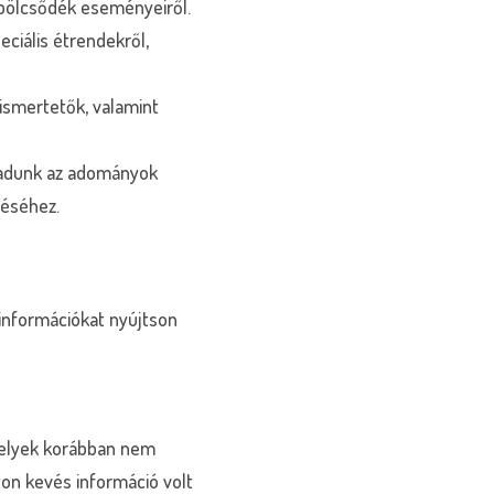
 bölcsődék eseményeiről.
eciális étrendekről,
ismertetők, valamint
t adunk az adományok
déséhez.
információkat nyújtson
melyek korábban nem
on kevés információ volt