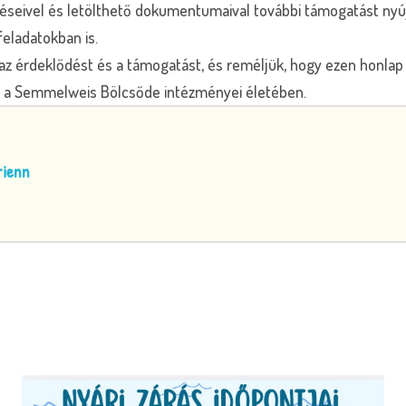
téseivel és letölthető dokumentumaival további támogatást nyúj
feladatokban is.
az érdeklődést és a támogatást, és reméljük, hogy ezen honlap
sz a Semmelweis Bölcsőde intézményei életében.
rienn