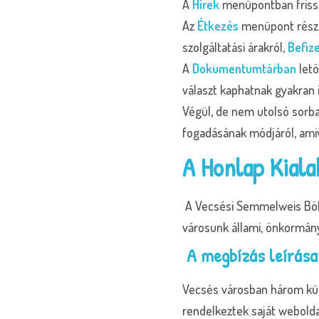
A
Hírek
menüpontban friss h
Az
Étkezés
menüpont rész
szolgáltatási árakról,
Befize
A
Dokumentumtárban
letö
választ kaphatnak gyakran 
Végül, de nem utolsó sorb
fogadásának módjáról, ami
A Honlap Kiala
A Vecsési Semmelweis Bölc
városunk állami, önkormány
A megbízás leírása
Vecsés városban három kül
rendelkeztek saját webold