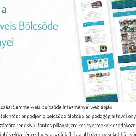
vecsési Semmelweis Bölcsőde Intézményei weblapján.
betekintést engedjen a bölcsőde életébe és pedagógiai tevéken
zámára rendkívül fontos pillanat, amikor gyermekeik csatlakoz
ntés előzménye, hogy a szülők 3 év alatti gyermeküket bölcsőd