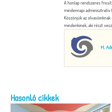
A honlap rendszeres frissí
mindennapi adminisztratív 
Köszönjük az olvasóinknak 
mindenkinek, aki részt ve
M. Ad
Hasonló cikkek