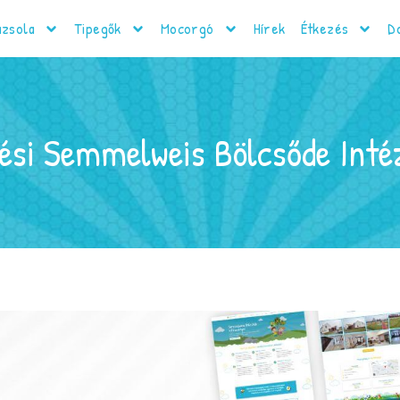
zsola
Tipegők
Mocorgó
Hírek
Étkezés
D
sési Semmelweis Bölcsőde Inté