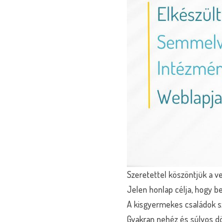
Szeretettel köszöntjük a 
Jelen honlap célja, hogy 
A kisgyermekes családok s
Gyakran nehéz és súlyos dö