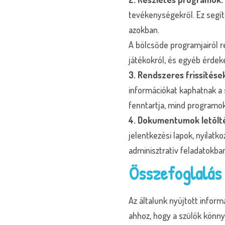
tevékenységekről. Ez segí
azokban.
A bölcsőde programjairól 
játékokról, és egyéb érdek
3. Rendszeres frissítése
információkat kaphatnak a 
fenntartja, mind programok,
4. Dokumentumok letölt
jelentkezési lapok, nyilat
adminisztratív feladatokban
Összefoglalás
Az általunk nyújtott infor
ahhoz, hogy a szülők könn