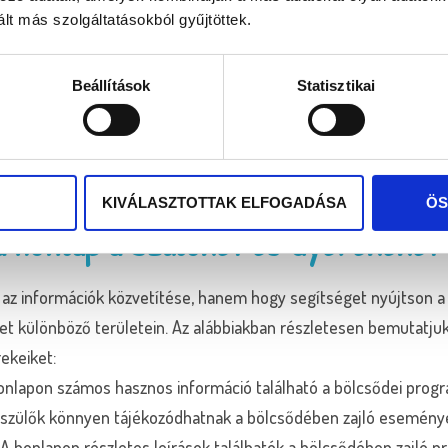
szú távú sikeres tevékenységét és szakértelmét.
lt más szolgáltatásokból gyűjtöttek.
zt jelenti, hogy akár táblagépen, akár telefonon vagy hagyomán
lelően jelenik meg az adott eszközön.
Beállítások
Statisztikai
gle által támasztott követelményeket, illetve a SEO alapkövete
elező a cookie-szabályzat, és Adatvédelmi Nyilatkozat is megta
n is érdekli a honlap elkészítésének folyamata, vagy egyéb te
ter weboldalkészítés
aloldalán.
KIVÁLASZTOTTAK ELFOGADÁSA
ÖS
a honlap a Szülőket és Gyerekeket
 az információk közvetítése, hanem hogy segítséget nyújtson a
et különböző területein. Az alábbiakban részletesen bemutatju
ekeiket:
nlapon számos hasznos információ található a bölcsődei prog
a szülők könnyen tájékozódhatnak a bölcsődében zajló eseménye
A honlapon részletes leírások találhatók a bölcsődében zajló p