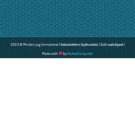
2023 © Minden jog fenntartva! |
Adatvédelmi tájékoztató
|
Süti szabályzat
|
Made with
by
VortexComputer