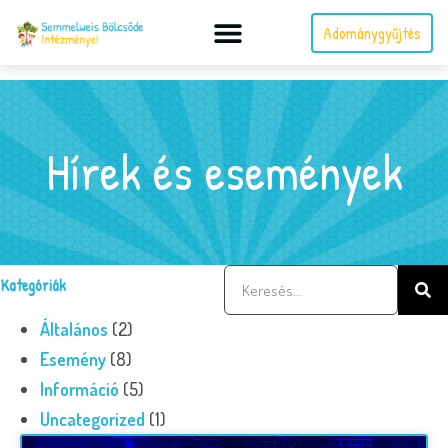
Adománygyűjtés
Hírek és események
Kategóriák
Általános
(2)
Esemény
(8)
Információ
(5)
Uncategorized
(1)